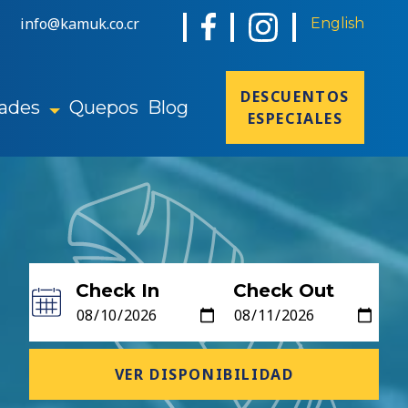
info@kamuk.co.cr
English
DESCUENTOS
ades
Quepos
Blog
ESPECIALES
Check In
Check Out
VER DISPONIBILIDAD